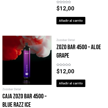
Valorado
$
12,00
en
0
de
5
Añadir al carrito
Zozobar Detal
ZOZO BAR 4500 – Aloe
Grape
Valorado
$
12,00
en
0
de
5
Añadir al carrito
Zozobar Detal
Caja ZOZO BAR 4500 –
Blue Razz Ice