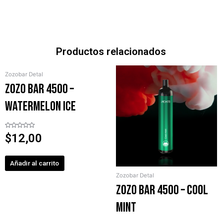
Productos relacionados
Zozobar Detal
ZOZO BAR 4500 –
Watermelon Ice
Valorado
$
12,00
en
0
de
5
Añadir al carrito
Zozobar Detal
ZOZO BAR 4500 – Cool
Mint