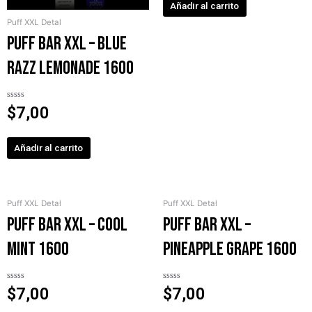
Añadir al carrito
Puff XXL Detal
PUFF BAR XXL – Blue
Razz Lemonade 1600
Valorado
$
7,00
en
0
de
5
Añadir al carrito
Puff XXL Detal
Puff XXL Detal
PUFF BAR XXL – Cool
PUFF BAR XXL –
Mint 1600
Pineapple Grape 1600
Valorado
Valorado
$
7,00
$
7,00
en
en
0
0
de
de