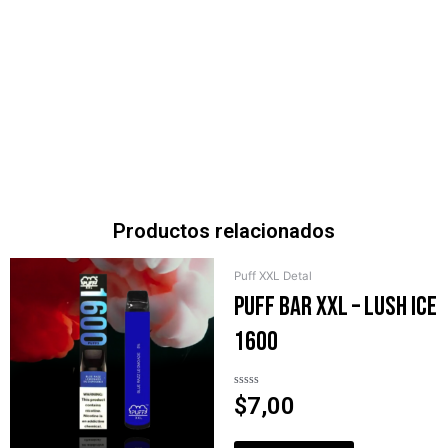
-
Mixed
Berries
Ice
1600
cantidad
Productos relacionados
Puff XXL Detal
PUFF BAR XXL – Lush Ice
1600
Valorado
$
7,00
en
0
de
5